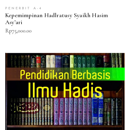
PENERBIT A-4
Kepemimpinan Hadlratusy Syaikh Hasim
Asy’ari
Rp
75,000.00