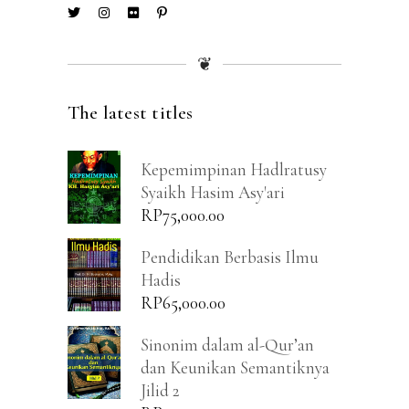
❦
The latest titles
Kepemimpinan Hadlratusy
Syaikh Hasim Asy'ari
RP
75,000.00
Pendidikan Berbasis Ilmu
Hadis
RP
65,000.00
Sinonim dalam al-Qur’an
dan Keunikan Semantiknya
Jilid 2