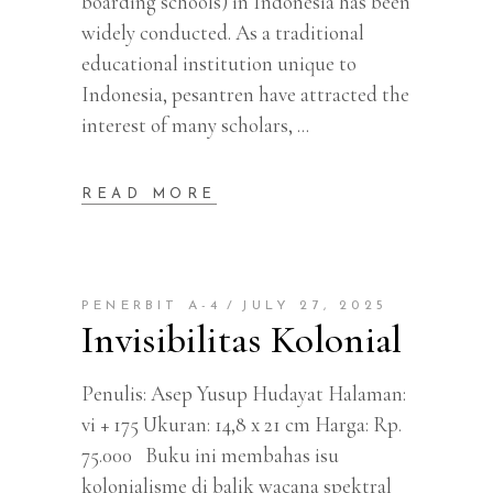
boarding schools) in Indonesia has been
widely conducted. As a traditional
educational institution unique to
Indonesia, pesantren have attracted the
interest of many scholars,
READ MORE
PENERBIT A-4
JULY 27, 2025
Invisibilitas Kolonial
Penulis: Asep Yusup Hudayat Halaman:
vi + 175 Ukuran: 14,8 x 21 cm Harga: Rp.
75.000 Buku ini membahas isu
kolonialisme di balik wacana spektral