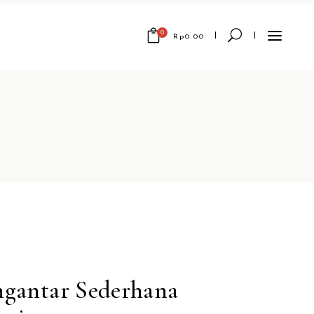
0
Rp
0.00
No products in the cart.
ngantar Sederhana