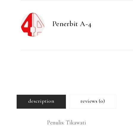
Akuntansi
quantity
Penerbit A-4
description
reviews (0)
Penulis: Tikawati