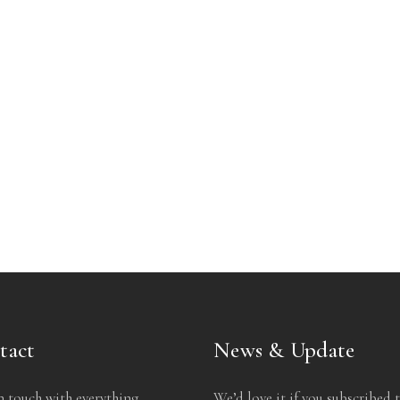
tact
News & Update
n touch with everything
We’d love it if you subscribed 