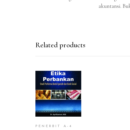
akuntansi. Bu
Related products
ADD TO CART
PENERBIT A-4