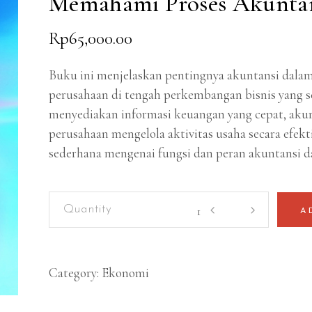
Memahami Proses Akunta
Rp
65,000.00
Buku ini menjelaskan pentingnya akuntansi dal
perusahaan di tengah perkembangan bisnis yang
menyediakan informasi keuangan yang cepat, aku
perusahaan mengelola aktivitas usaha secara efekt
sederhana mengenai fungsi dan peran akuntansi d
Akuntansi
A
Perusahaan:
Pengantar
Sederhana
Category:
Ekonomi
Memahami
Proses