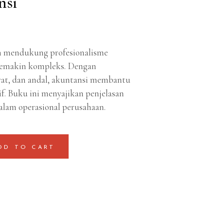
nsi
am mendukung profesionalisme
 semakin kompleks. Dengan
rat, dan andal, akuntansi membantu
if. Buku ini menyajikan penjelasan
alam operasional perusahaan.
DD TO CART