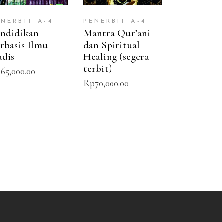
ENERBIT A-4
PENERBIT A-4
ndidikan
Mantra Qur’ani
rbasis Ilmu
dan Spiritual
dis
Healing (segera
terbit)
p
65,000.00
Rp
70,000.00