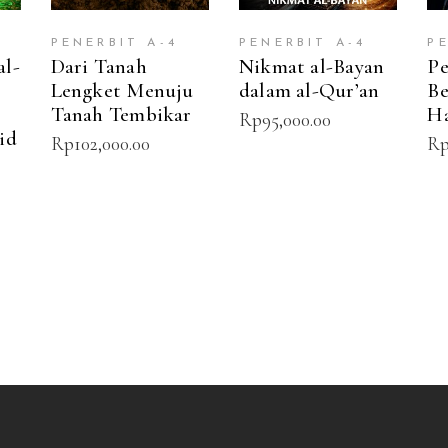
PENERBIT A-4
PENERBIT A-4
P
al-
Dari Tanah
Nikmat al-Bayan
Pe
Lengket Menuju
dalam al-Qur’an
Be
Tanah Tembikar
Ha
Rp
95,000.00
id
Rp
102,000.00
R