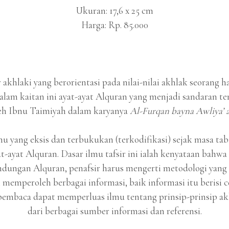
Ukuran: 17,6 x 25 cm
Harga: Rp. 85.000
r akhlaki yang berorientasi pada nilai-nilai akhlak seorang 
alam kaitan ini ayat-ayat Alquran yang menjadi sandaran te
eh Ibnu Taimiyah dalam karyanya
Al-Furqan bayna Awliya’ a
yang eksis dan terbukukan (terkodifikasi) sejak masa tabi
-ayat Alquran. Dasar ilmu tafsir ini ialah kenyataan bahwa
dungan Alquran, penafsir harus mengerti metodologi yang
h memperoleh berbagai informasi, baik informasi itu berisi 
embaca dapat memperluas ilmu tentang prinsip-prinsip akh
dari berbagai sumber informasi dan referensi.