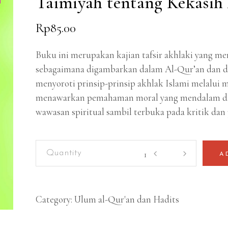
Taimiyah tentang Kekasih
Rp
85.00
Buku ini merupakan kajian tafsir akhlaki yang m
sebagaimana digambarkan dalam Al-Qur’an dan d
menyoroti prinsip-prinsip akhlak Islami melalui me
menawarkan pemahaman moral yang mendalam d
wawasan spiritual sambil terbuka pada kritik da
Waliyullah
A
Perspektif
Alquran:
Penafsiran
Category:
Ulum al-Qur'an dan Hadits
Ibnu
Taimiyah