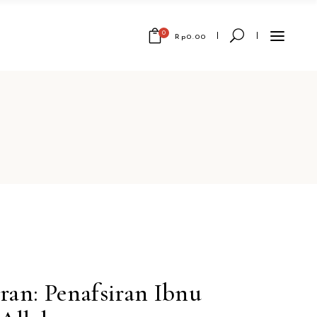
0
Rp
0.00
No products in the cart.
ran: Penafsiran Ibnu