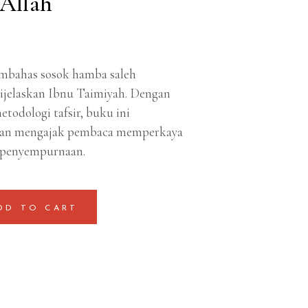
 Allah
embahas sosok hamba saleh
ijelaskan Ibnu Taimiyah. Dengan
todologi tafsir, buku ini
an mengajak pembaca memperkaya
n penyempurnaan.
DD TO CART